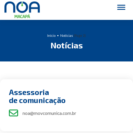
Alter
Início
Notícias
(Page 2)
Notícias
Assessoria
de comunicação
noa@movcomunica.com.br