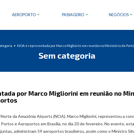
AEROPORTO
PASSAGEIRO
NEGÓCIOS
ategoria
NOA é representada por Marco Migliorini em reunião no Ministério de Port
Sem categoria
tada por Marco Migliorini em reunião no Min
portos
 Norte da Amazônia Airports (NOA), Marco Migliorini, representou a co
e Portos e Aeroportos em Brasília, no dia 20 de fevereiro. No evento, e
juntas, administram 59 aeroportos brasileiros, assim como o Ministro Silv