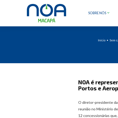
SOBRE NÓS
Início
Sem c
NOA é represen
Portos e Aero
O diretor-presidente da
reunião no Ministério d
12 concessionárias que, 