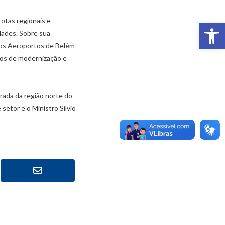
otas regionais e
Abr
dades. Sobre sua
 dos Aeroportos de Belém
etos de modernização e
rada da região norte do
setor e o Ministro Silvio