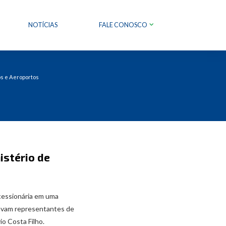
NOTÍCIAS
FALE CONOSCO
os e Aeroportos
istério de
ncessionária em uma
stavam representantes de
io Costa Filho.