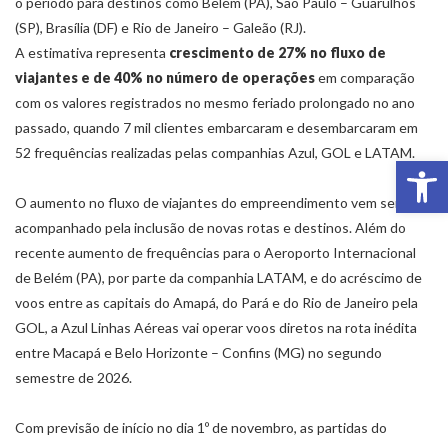
o período para destinos como Belém (PA), São Paulo – Guarulhos
(SP), Brasília (DF) e Rio de Janeiro – Galeão (RJ).
A estimativa representa
crescimento de 27% no fluxo de
viajantes e de 40% no número de operações
em comparação
com os valores registrados no mesmo feriado prolongado no ano
passado, quando 7 mil clientes embarcaram e desembarcaram em
52 frequências realizadas pelas companhias Azul, GOL e LATAM.
Abr
O aumento no fluxo de viajantes do empreendimento vem sendo
acompanhado pela inclusão de novas rotas e destinos. Além do
recente aumento de frequências para o Aeroporto Internacional
de Belém (PA), por parte da companhia LATAM, e do acréscimo de
voos entre as capitais do Amapá, do Pará e do Rio de Janeiro pela
GOL, a Azul Linhas Aéreas vai operar voos diretos na rota inédita
entre Macapá e Belo Horizonte – Confins (MG) no segundo
semestre de 2026.
Com previsão de início no dia 1º de novembro, as partidas do