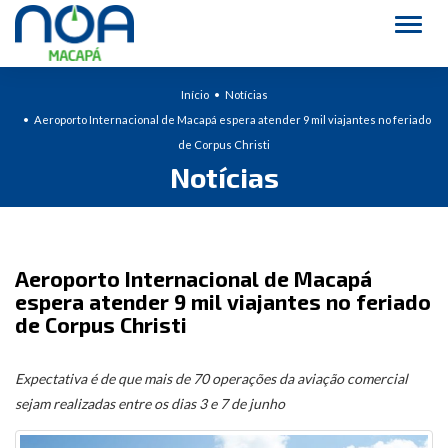
Alter
Início
Notícias
Aeroporto Internacional de Macapá espera atender 9 mil viajantes no feriado
de Corpus Christi
Notícias
Aeroporto Internacional de Macapá
espera atender 9 mil viajantes no feriado
de Corpus Christi
Expectativa é de que mais de 70 operações da aviação comercial
sejam realizadas entre os dias 3 e 7 de junho