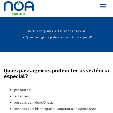
Alter
Início
Perguntas
Assistência especial
Quais passageiros podem ter assistência especial?
Quais passageiros podem ter assistência
especial?
gestantes;
lactantes;
pessoas com deficiência;
pessoas com idade igual ou superior a sessenta anos;