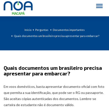
Alter
Início
Perguntas
Documentos importantes
Quais documentos um brasileiro precisa apresentar para embarcar?
Quais documentos um brasileiro precisa
apresentar para embarcar?
Em voos domésticos, basta apresentar documento oficial com foto
que permita a sua identificação, que pode ser o RG ou passaporte.
São aceitas cópias autenticadas dos documentos. Lembre-se
carteira de estudante não é documento válido.