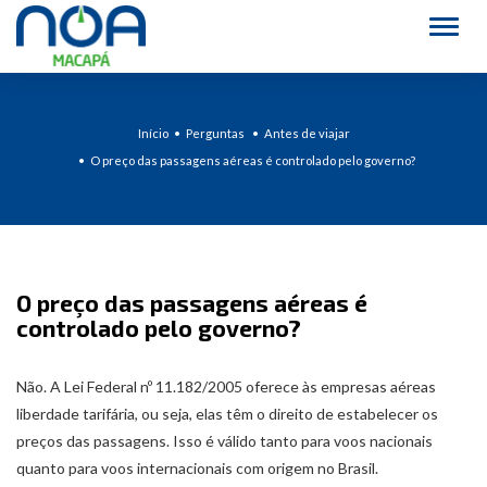
Alter
Início
Perguntas
Antes de viajar
O preço das passagens aéreas é controlado pelo governo?
O preço das passagens aéreas é
controlado pelo governo?
Não. A Lei Federal nº 11.182/2005 oferece às empresas aéreas
liberdade tarifária, ou seja, elas têm o direito de estabelecer os
preços das passagens. Isso é válido tanto para voos nacionais
quanto para voos internacionais com origem no Brasil.